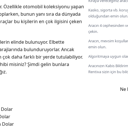
Kiraya vereceğiniz arac
r. Özellikle otomobil koleksiyonu yapan
Kasko, sigorta vb. koru
 toplarken, bunun yanı sıra da dünyada
olduğundan emin olun
açlar bu kişilerin en çok ilgisini çeken
Aracın 4 cephesinden ve
çekin.
Aracın, mevsim koşulla
ilerin elinde bulunuyor. Elbette
emin olun.
garajlarında bulunduruyorlar. Ancak
ok daha farklı bir yerde tutulabiliyor.
Algoritmaya uygun olarak
hibi misiniz? Şimdi gelin bunlara
Aracınızın Kabis Bildi
ğız.
Rentiva sizin için bu bil
Ne 
 Dolar
Dolar
n Dolar