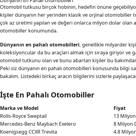
Dünyanın En Pahalı Otomobilleri
Otomobil tutkusu birçok hobinin, hedefin önüne geçebiliyo
kişiler dünyanın her yerinden klasik ve orjinal otomobiller
çok az üretimi yapılan ve değeri onlarca milyon dolar olan ar
otomobiller konumunda.
Dünyanın
en
pahalı
otomobilleri
, genellikle milyarder kiş
koleksiyoncular da bu araçları almak için sıraya giriyor ve 
otomobil tutkunu olan ve bunu abartan kişiler bu bakımdan ç
Peki siz dünyanın en pahalı otomobilleri konusunda bilgi sa
bakalım. Listedeki birkaç aracın bilgilerini sizlerle paylaşaca
İşte En Pahalı Otomobiller
Marka ve Model
Fiyat
Rolls-Royce Sweptail
13 Milyon
Mercedes-Benz Maybach Exelero
8 Milyon 
Koenigsegg CCXR Trevita
4.8 Milyo