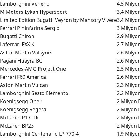
Lamborghini Veneno
4.5 Milyo
M Motors Lykan Hypersport
3.4 Milyo
Limited Edition Bugatti Veyron by Mansory Vivere
3.4 Milyo
Ferrari Pininfarina Sergio
3 Milyon 
Bugatti Chiron
2.9 Milyo
Laferrari FXX K
2.7 Milyo
Aston Martin Valkyrie
2.6 Milyo
Pagani Huayra BC
2.6 Milyo
Mercedes-AMG Project One
2.5 Milyo
Ferrari F60 America
2.6 Milyo
Aston Martin Vulcan
2.3 Milyo
Lamborghini Sesto Elemento
2.2 Milyo
Koenigsegg One:1
2 Milyon 
Koenigsegg Regera
2 Milyon 
McLaren P1 GTR
2 Milyon 
McLaren BP23
2 Milyon 
Lamborghini Centenario LP 770-4
1.9 Milyo