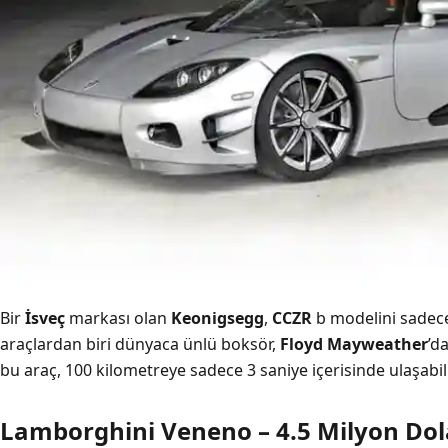
Bir
İsveç
markası olan
Keonigsegg
,
CCZR
b modelini sadec
araçlardan biri dünyaca ünlü boksör,
Floyd
Mayweather
’d
bu araç, 100 kilometreye sadece 3 saniye içerisinde ulaşabili
Lamborghini Veneno – 4.5 Milyon Dol