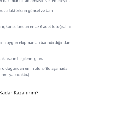
ın bakımlarını tamamlayın ve temizleyin.
yucu faktörlerin güncel ve tam
.
 iç konsolundan en az 6 adet fotoğrafını
rına uygun ekipmanları barındırdığından
 aracın bilgilerini girin.
rimi olduğundan emin olun. (Bu aşamada
dirimi yapacaktır.)
Kadar Kazanırım?