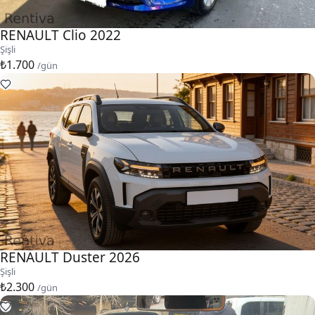
RENAULT Clio 2022
Şişli
₺1.700
/gün
RENAULT Duster 2026
Şişli
₺2.300
/gün