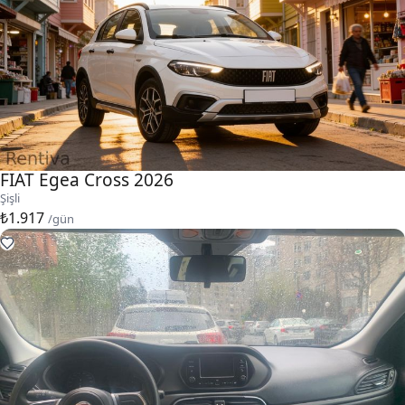
FIAT Egea Cross 2026
Şişli
₺1.917
/gün