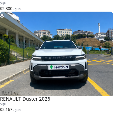
Şişli
₺2.300
/gün
RENAULT Duster 2026
Şişli
₺2.167
/gün