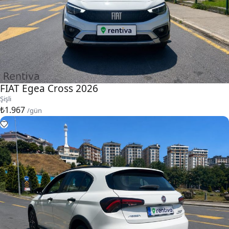
FIAT Egea Cross 2026
Şişli
₺1.967
/gün