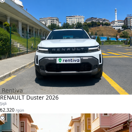
RENAULT Duster 2026
Şişli
₺2.320
/gün