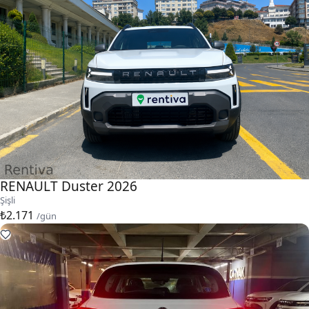
RENAULT Duster 2026
Şişli
₺2.171
/gün