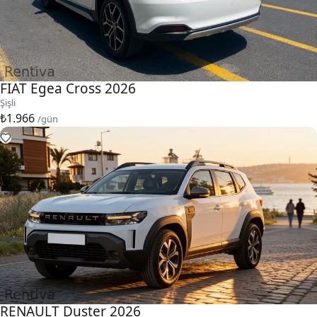
FIAT Egea Cross 2026
Şişli
₺1.966
/gün
RENAULT Duster 2026