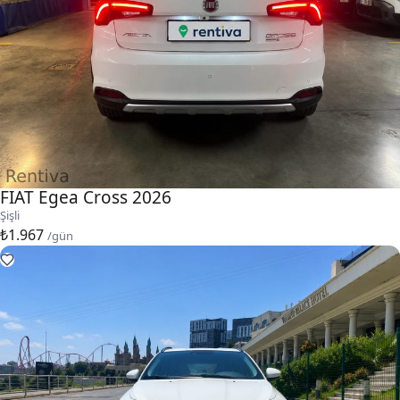
FIAT Egea Cross 2026
Şişli
₺1.967
/gün