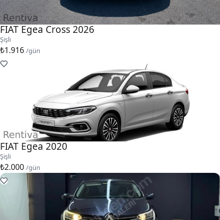
FIAT Egea Cross 2026
Şişli
₺1.916
/gün
FIAT Egea 2020
Şişli
₺2.000
/gün