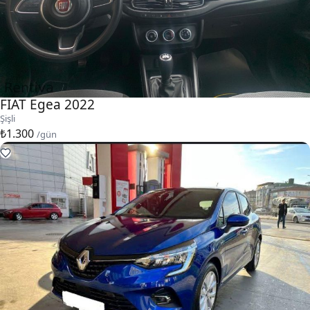
FIAT Egea 2022
Şişli
₺1.300
/gün