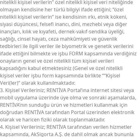
nitelikli kişisel verilerin” özel nitelikli kişisel veri niteliğinde
olmayan kendisine her türlü bilgiyi ifade ettiğini; “özel
nitelikli kişisel verilerin” ise kendisinin ırkı, etnik kökeni,
siyasi düşüncesi, felsefi inancı, dini, mezhebi veya diğer
inançları, kılık ve kıyafeti, dernek-vakıf-sendika üyeliği,
sağlığı, cinsel hayatı, ceza mahkûmiyeti ve güvenlik
tedbirleri ile ilgili veriler ile biyometrik ve genetik verilerini
ifade ettiğini bilmekte ve işbu FORM kapsamında verdiğiniz
onayların genel ve özel nitelikli tüm kişisel verileri
kapsadığını kabul etmektesiniz (Genel ve özel nitelikli
kişisel veriler işbu form kapsamında birlikte ““Kişisel
Veri(ler)” olarak kullanılmaktadır.
3. Kişisel Verileriniz; RENTİVA Portal’ına internet sitesi veya
mobil uygulama üzerinde üye olma ve sonraki aşamalarda,
RENTİVA’nın sunduğu ürün ve hizmetleri kullanmak için
doğrudan RENTİVA tarafından Portal üzerinden elektronik
olarak ve haricen fiziki olarak toplanmaktadır.
4. Kişisel Verileriniz; RENTİVA tarafından verilen hizmetler
kapsamında, AkSigorta A.Ş. de dahil olmak ancak bununla