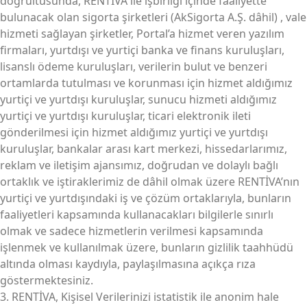
doğrultusunda, RENTİVA ile işbirliği içinde faaliyette
bulunacak olan sigorta şirketleri (AkSigorta A.Ş. dâhil) , vale
hizmeti sağlayan şirketler, Portal’a hizmet veren yazılım
firmaları, yurtdışı ve yurtiçi banka ve finans kuruluşları,
lisanslı ödeme kuruluşları, verilerin bulut ve benzeri
ortamlarda tutulması ve korunması için hizmet aldığımız
yurtiçi ve yurtdışı kuruluşlar, sunucu hizmeti aldığımız
yurtiçi ve yurtdışı kuruluşlar, ticari elektronik ileti
gönderilmesi için hizmet aldığımız yurtiçi ve yurtdışı
kuruluşlar, bankalar arası kart merkezi, hissedarlarımız,
reklam ve iletişim ajansımız, doğrudan ve dolaylı bağlı
ortaklık ve iştiraklerimiz de dâhil olmak üzere RENTİVA’nın
yurtiçi ve yurtdışındaki iş ve çözüm ortaklarıyla, bunların
faaliyetleri kapsamında kullanacakları bilgilerle sınırlı
olmak ve sadece hizmetlerin verilmesi kapsamında
işlenmek ve kullanılmak üzere, bunların gizlilik taahhüdü
altında olması kaydıyla, paylaşılmasına açıkça rıza
göstermektesiniz.
3. RENTİVA, Kişisel Verilerinizi istatistik ile anonim hale