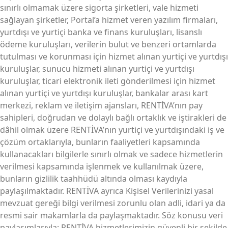
sınırlı olmamak üzere sigorta şirketleri, vale hizmeti
sağlayan şirketler, Portal’a hizmet veren yazılım firmaları,
yurtdışı ve yurtiçi banka ve finans kuruluşları, lisanslı
ödeme kuruluşları, verilerin bulut ve benzeri ortamlarda
tutulması ve korunması için hizmet alınan yurtiçi ve yurtdışı
kuruluşlar, sunucu hizmeti alınan yurtiçi ve yurtdışı
kuruluşlar, ticari elektronik ileti gönderilmesi için hizmet
alınan yurtiçi ve yurtdışı kuruluşlar, bankalar arası kart
merkezi, reklam ve iletişim ajansları, RENTİVA’nın pay
sahipleri, doğrudan ve dolaylı bağlı ortaklık ve iştirakleri de
dâhil olmak üzere RENTİVA’nın yurtiçi ve yurtdışındaki iş ve
çözüm ortaklarıyla, bunların faaliyetleri kapsamında
kullanacakları bilgilerle sınırlı olmak ve sadece hizmetlerin
verilmesi kapsamında işlenmek ve kullanılmak üzere,
bunların gizlilik taahhüdü altında olması kaydıyla
paylaşılmaktadır. RENTİVA ayrıca Kişisel Verilerinizi yasal
mevzuat gereği bilgi verilmesi zorunlu olan adli, idari ya da
resmi sair makamlarla da paylaşmaktadır. Söz konusu veri
paylaşımlarıyla; RENTİVA hizmetlerimizin güvenli bir şekilde