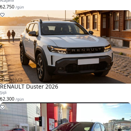
Ataşehir
₺2.750
/gün
RENAULT Duster 2026
Şişli
₺2.300
/gün