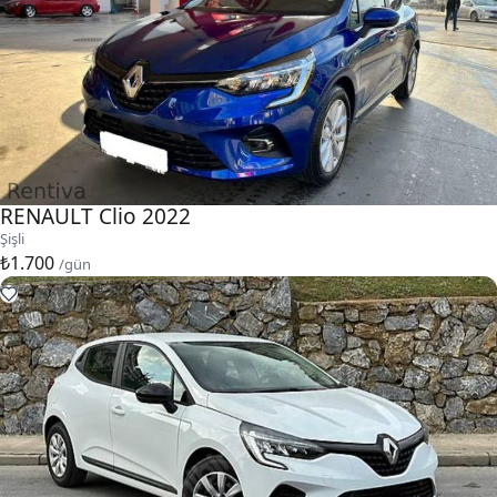
RENAULT Clio 2022
Şişli
₺1.700
/gün