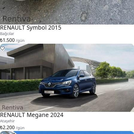
RENAULT Symbol 2015
Bağcılar
₺1.500
/gün
RENAULT Megane 2024
Ataşehir
₺2.200
/gün