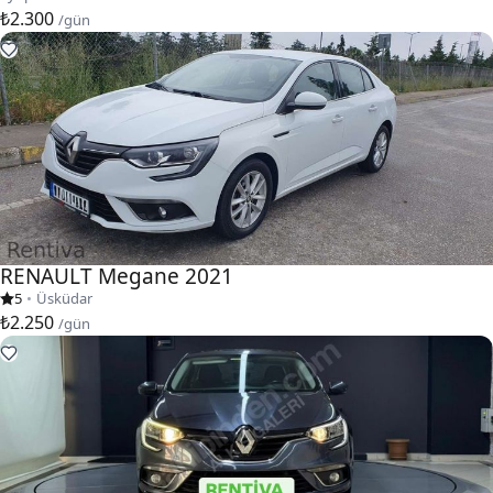
₺2.300
/gün
RENAULT Megane 2021
5
•
Üsküdar
₺2.250
/gün