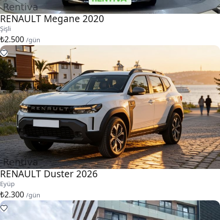
RENAULT Megane 2020
Şişli
₺2.500
/gün
RENAULT Duster 2026
Eyüp
₺2.300
/gün