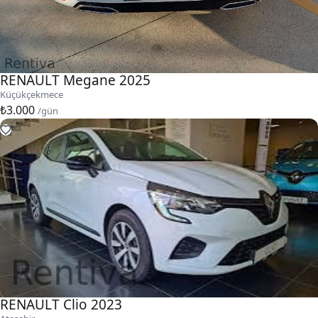
RENAULT Megane 2025
Küçükçekmece
₺3.000
/gün
RENAULT Clio 2023