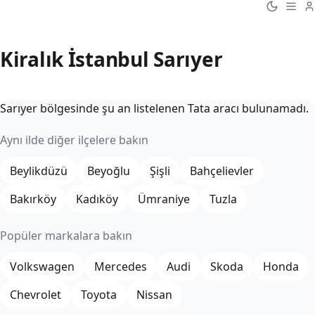
Kiralık İstanbul Sarıyer
Sarıyer bölgesinde şu an listelenen Tata aracı bulunamadı.
Aynı ilde diğer ilçelere bakın
Beylikdüzü
Beyoğlu
Şişli
Bahçelievler
Bakırköy
Kadıköy
Ümraniye
Tuzla
Popüler markalara bakın
Volkswagen
Mercedes
Audi
Skoda
Honda
Chevrolet
Toyota
Nissan