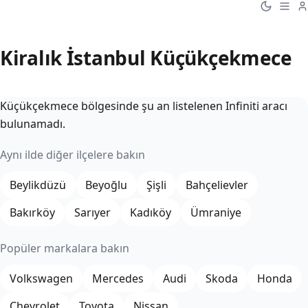
Kiralık İstanbul Küçükçekmece
Küçükçekmece bölgesinde şu an listelenen Infiniti aracı
bulunamadı.
Aynı ilde diğer ilçelere bakın
Beylikdüzü
Beyoğlu
Şişli
Bahçelievler
Bakırköy
Sarıyer
Kadıköy
Ümraniye
Popüler markalara bakın
Volkswagen
Mercedes
Audi
Skoda
Honda
Chevrolet
Toyota
Nissan