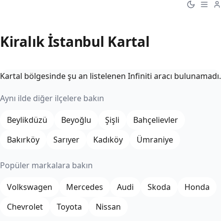
Kiralık İstanbul Kartal
Kartal bölgesinde şu an listelenen Infiniti aracı bulunamadı.
Aynı ilde diğer ilçelere bakın
Beylikdüzü
Beyoğlu
Şişli
Bahçelievler
Bakırköy
Sarıyer
Kadıköy
Ümraniye
Popüler markalara bakın
Volkswagen
Mercedes
Audi
Skoda
Honda
Chevrolet
Toyota
Nissan