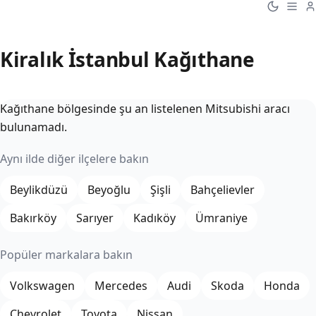
Kiralık İstanbul Kağıthane
Kağıthane bölgesinde şu an listelenen Mitsubishi aracı
bulunamadı.
Aynı ilde diğer ilçelere bakın
Beylikdüzü
Beyoğlu
Şişli
Bahçelievler
Bakırköy
Sarıyer
Kadıköy
Ümraniye
Popüler markalara bakın
Volkswagen
Mercedes
Audi
Skoda
Honda
Chevrolet
Toyota
Nissan