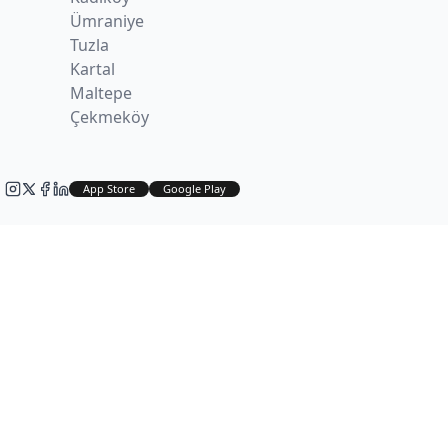
Ümraniye
Tuzla
Kartal
Maltepe
Çekmeköy
App Store
Google Play