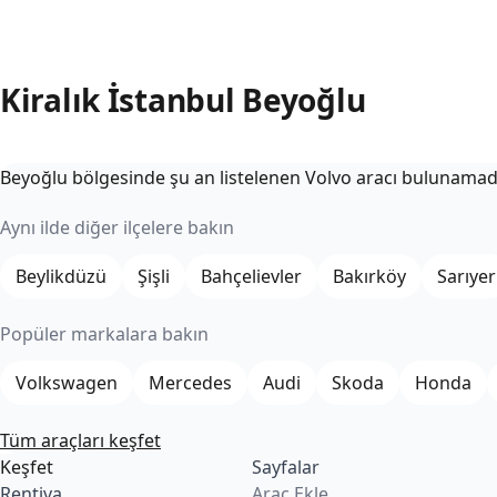
Nerede
Başl
7 
Kiralık İstanbul Beyoğlu
Beyoğlu bölgesinde şu an listelenen Volvo aracı bulunamad
Aynı ilde diğer ilçelere bakın
Beylikdüzü
Şişli
Bahçelievler
Bakırköy
Sarıyer
Popüler markalara bakın
Volkswagen
Mercedes
Audi
Skoda
Honda
Tüm araçları keşfet
Keşfet
Sayfalar
Rentiva
Araç Ekle