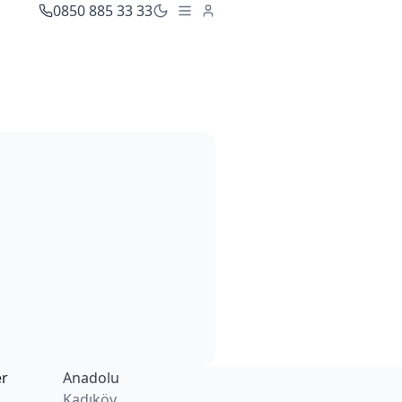
0850 885 33 33
er
Anadolu
Kadıköy