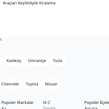
angıç
Bitiş
Araçları Keşfet
Aylık Kiralama
Ağu
/
10:00
10 Ağu
/
10:00
ı.
Kadıköy
Ümraniye
Tuzla
Chevrolet
Toyota
Nissan
Popüler Markalar
M-Z
Popüler İlçel
A-L
Toyota
Avrupa