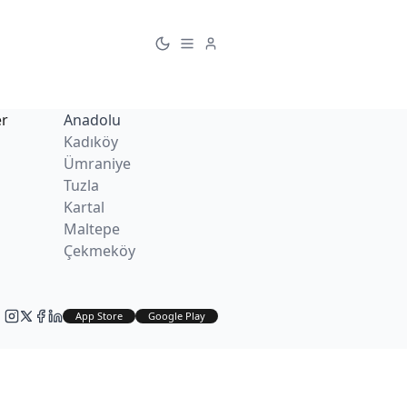
er
Anadolu
Kadıköy
Ümraniye
Tuzla
Kartal
Maltepe
Çekmeköy
App Store
Google Play