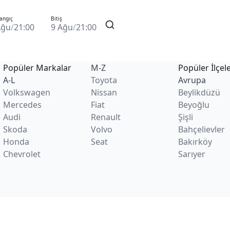
angıç
Bitiş
Ağu
/
21:00
9 Ağu
/
21:00
Popüler Markalar
M-Z
Popüler İlçel
A-L
Toyota
Avrupa
Volkswagen
Nissan
Beylikdüzü
Mercedes
Fiat
Beyoğlu
Audi
Renault
Şişli
Skoda
Volvo
Bahçelievler
Honda
Seat
Bakırköy
Chevrolet
Sarıyer