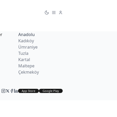
er
Anadolu
Kadıköy
Ümraniye
Tuzla
Kartal
Maltepe
Çekmeköy
App Store
Google Play