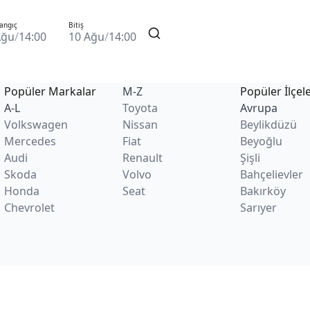
angıç
Bitiş
Ağu
/
14:00
10 Ağu
/
14:00
Popüler Markalar
M-Z
Popüler İlçel
A-L
Toyota
Avrupa
Volkswagen
Nissan
Beylikdüzü
Mercedes
Fiat
Beyoğlu
Audi
Renault
Şişli
Skoda
Volvo
Bahçelievler
Honda
Seat
Bakırköy
Chevrolet
Sarıyer