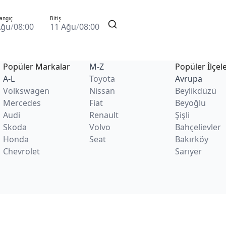
angıç
Bitiş
Ağu
/
08:00
11 Ağu
/
08:00
Popüler Markalar
M-Z
Popüler İlçel
A-L
Toyota
Avrupa
Volkswagen
Nissan
Beylikdüzü
Mercedes
Fiat
Beyoğlu
Audi
Renault
Şişli
Skoda
Volvo
Bahçelievler
Honda
Seat
Bakırköy
Chevrolet
Sarıyer