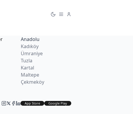
er
Anadolu
Kadıköy
Ümraniye
Tuzla
Kartal
Maltepe
Çekmeköy
App Store
Google Play