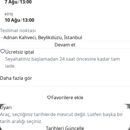
7 Ağu
/
13:00
BITIŞ
10 Ağu
/
13:00
Teslimat noktası
Devam et
Ücretsiz iptal
Seyahatiniz başlamadan 24 saat öncesine kadar tam
iade.
Daha fazla gör
Güvenli ödeme
Ödemeleriniz güvenle alınır ve süreç boyunca korunur.
Favorilere ekle
KM limiti
Kiralama koşullarına göre günlük/haftalık km limiti
Uyarı
Sorunsuz bir kiralama deneyimi için Rentiva her adımda
✕
uygulanabilir.
Araç, seçtiğiniz tarihlerde mevcut değil. Lütfen başka bir
yanınızda.
tarih aralığı seçiniz.
Keşfet
Rentiva
Tarihleri Güncelle