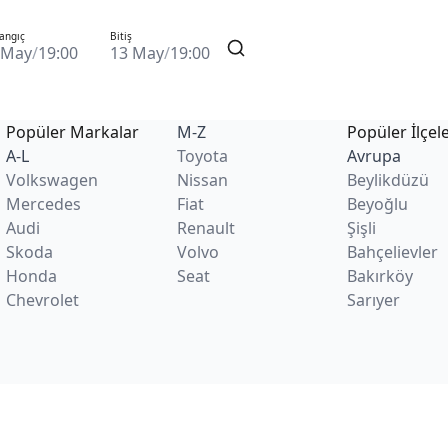
angıç
Bitiş
 May
/
19:00
13 May
/
19:00
Popüler Markalar
M-Z
Popüler İlçel
A-L
Toyota
Avrupa
Volkswagen
Nissan
Beylikdüzü
Mercedes
Fiat
Beyoğlu
Audi
Renault
Şişli
Skoda
Volvo
Bahçelievler
Honda
Seat
Bakırköy
Chevrolet
Sarıyer