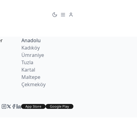
er
Anadolu
Kadıköy
Ümraniye
Tuzla
Kartal
Maltepe
Çekmeköy
App Store
Google Play