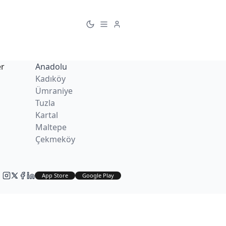
er
Anadolu
Kadıköy
Ümraniye
Tuzla
Kartal
Maltepe
Çekmeköy
App Store
Google Play