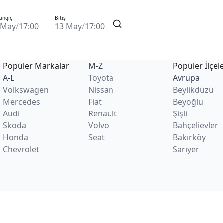
angıç
Bitiş
 May
/
17:00
13 May
/
17:00
Popüler Markalar
M-Z
Popüler İlçel
A-L
Toyota
Avrupa
Volkswagen
Nissan
Beylikdüzü
Mercedes
Fiat
Beyoğlu
Audi
Renault
Şişli
Skoda
Volvo
Bahçelievler
Honda
Seat
Bakırköy
Chevrolet
Sarıyer