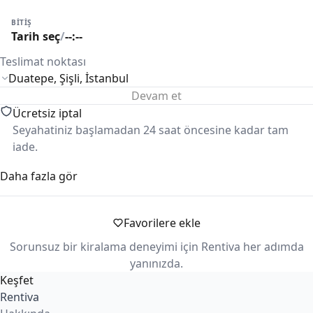
BITIŞ
Tarih seç
/
--:--
Teslimat noktası
Devam et
Ücretsiz iptal
Seyahatiniz başlamadan 24 saat öncesine kadar tam
iade.
Daha fazla gör
Güvenli ödeme
Ödemeleriniz güvenle alınır ve süreç boyunca korunur.
Favorilere ekle
KM limiti
Kiralama koşullarına göre günlük/haftalık km limiti
Sorunsuz bir kiralama deneyimi için Rentiva her adımda
uygulanabilir.
yanınızda.
Keşfet
Rentiva