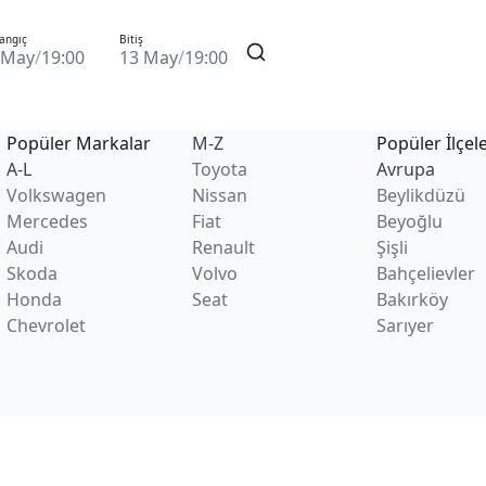
angıç
Bitiş
 May
/
19:00
13 May
/
19:00
Popüler Markalar
M-Z
Popüler İlçel
A-L
Toyota
Avrupa
Volkswagen
Nissan
Beylikdüzü
Mercedes
Fiat
Beyoğlu
Audi
Renault
Şişli
Skoda
Volvo
Bahçelievler
Honda
Seat
Bakırköy
Chevrolet
Sarıyer