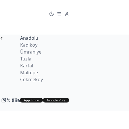
er
Anadolu
Kadıköy
Ümraniye
Tuzla
Kartal
Maltepe
Çekmeköy
App Store
Google Play