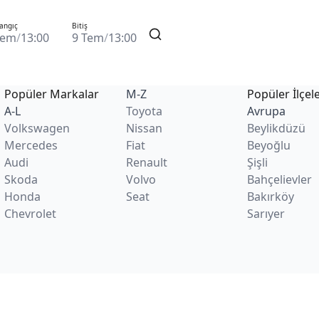
angıç
Bitiş
Tem
/
13:00
9 Tem
/
13:00
Popüler Markalar
M-Z
Popüler İlçel
A-L
Toyota
Avrupa
Volkswagen
Nissan
Beylikdüzü
Mercedes
Fiat
Beyoğlu
Audi
Renault
Şişli
Skoda
Volvo
Bahçelievler
Honda
Seat
Bakırköy
Chevrolet
Sarıyer