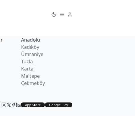
er
Anadolu
Kadıköy
Ümraniye
Tuzla
Kartal
Maltepe
Çekmeköy
App Store
Google Play