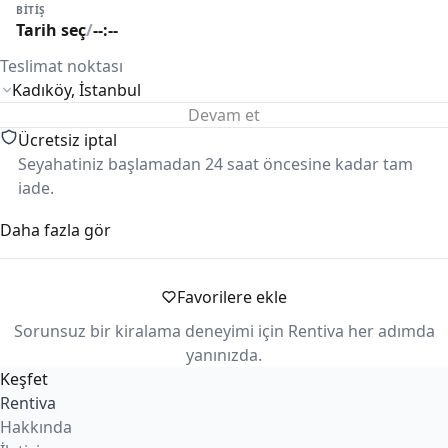
BITIŞ
Tarih seç
/
--:--
Teslimat noktası
Devam et
Ücretsiz iptal
Seyahatiniz başlamadan 24 saat öncesine kadar tam
iade.
Daha fazla gör
Güvenli ödeme
Ödemeleriniz güvenle alınır ve süreç boyunca korunur.
Favorilere ekle
KM limiti
Kiralama koşullarına göre günlük/haftalık km limiti
Sorunsuz bir kiralama deneyimi için Rentiva her adımda
uygulanabilir.
yanınızda.
Keşfet
Rentiva
Hakkında