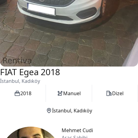
FIAT Egea 2018
1 / 2
İstanbul, Kadıköy
2018
Manuel
Dizel
İstanbul, Kadıköy
Mehmet Cudi
Araç Sahibi