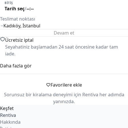
BITIŞ
Tarih seç
/
--:--
Teslimat noktası
Devam et
Ücretsiz iptal
Seyahatiniz başlamadan 24 saat öncesine kadar tam
iade.
Daha fazla gör
Güvenli ödeme
Ödemeleriniz güvenle alınır ve süreç boyunca korunur.
Favorilere ekle
KM limiti
Kiralama koşullarına göre günlük/haftalık km limiti
Sorunsuz bir kiralama deneyimi için Rentiva her adımda
uygulanabilir.
yanınızda.
Keşfet
Rentiva
Hakkında