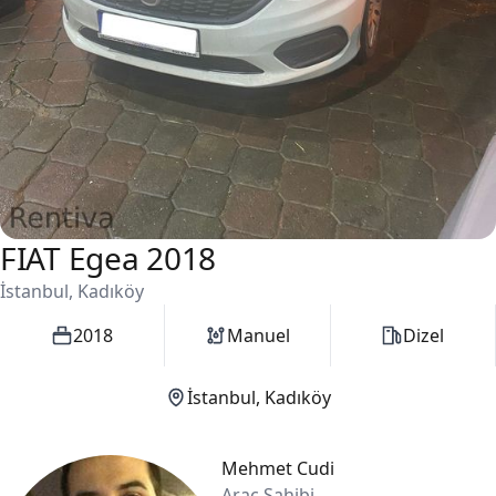
FIAT Egea 2018
1 / 2
İstanbul, Kadıköy
2018
Manuel
Dizel
İstanbul, Kadıköy
Mehmet Cudi
Araç Sahibi