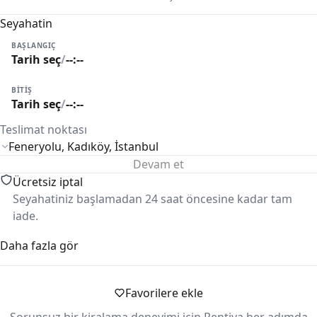
Seyahatin
BAŞLANGIÇ
Tarih seç
/
--:--
BITIŞ
Tarih seç
/
--:--
Teslimat noktası
Devam et
Ücretsiz iptal
Seyahatiniz başlamadan 24 saat öncesine kadar tam
iade.
Daha fazla gör
Güvenli ödeme
Ödemeleriniz güvenle alınır ve süreç boyunca korunur.
Favorilere ekle
KM limiti
Kiralama koşullarına göre günlük/haftalık km limiti