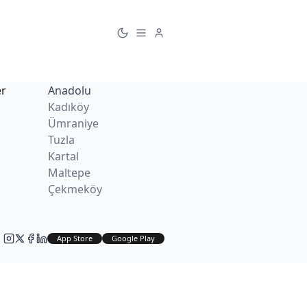
er
Anadolu
Kadıköy
Ümraniye
Tuzla
Kartal
Maltepe
Çekmeköy
App Store
Google Play