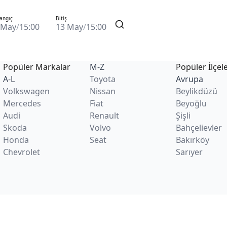
angıç
Bitiş
 May
/
15:00
13 May
/
15:00
Popüler Markalar
M-Z
Popüler İlçel
A-L
Toyota
Avrupa
Volkswagen
Nissan
Beylikdüzü
Mercedes
Fiat
Beyoğlu
Audi
Renault
Şişli
Skoda
Volvo
Bahçelievler
Honda
Seat
Bakırköy
Chevrolet
Sarıyer