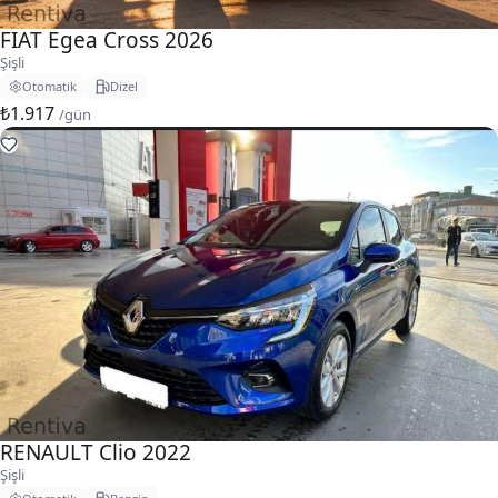
FIAT Egea Cross 2026
Şişli
Otomatik
Dizel
₺1.917
/gün
RENAULT Clio 2022
Şişli