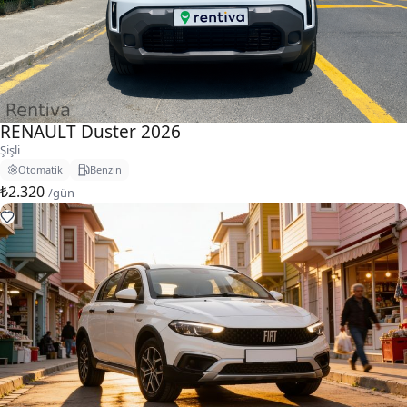
RENAULT Duster 2026
Şişli
Otomatik
Benzin
₺2.320
/gün