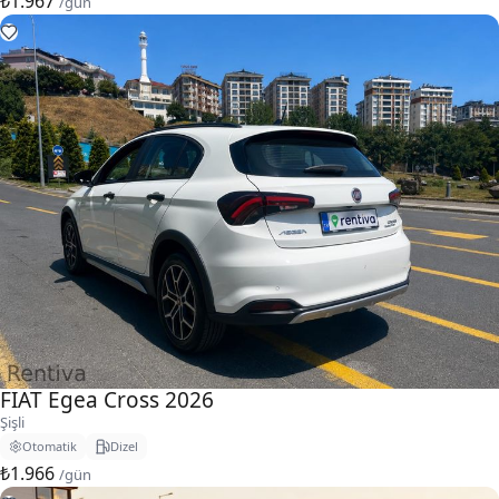
₺1.967
/gün
FIAT Egea Cross 2026
Şişli
Otomatik
Dizel
₺1.966
/gün