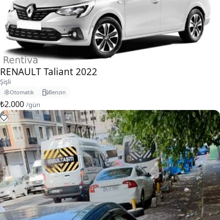
RENAULT Taliant 2022
Şişli
Otomatik
Benzin
₺2.000
/gün