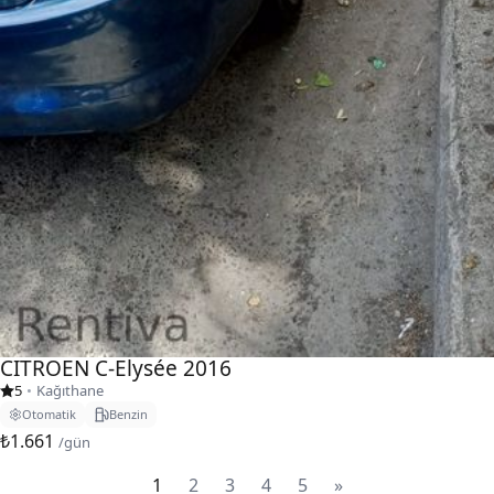
CITROEN C-Elysée 2016
5
•
Kağıthane
Otomatik
Benzin
₺1.661
/gün
1
2
3
4
5
»