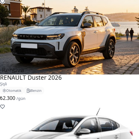
RENAULT Duster 2026
Şişli
Otomatik
Benzin
₺2.300
/gün