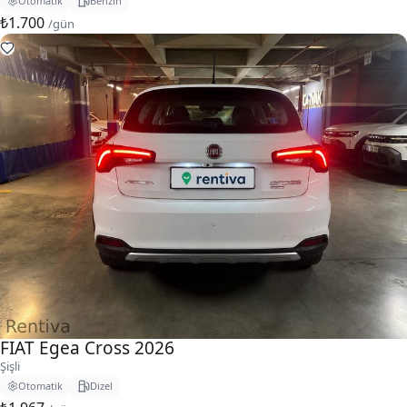
Otomatik
Benzin
₺1.700
/gün
FIAT Egea Cross 2026
Şişli
Otomatik
Dizel