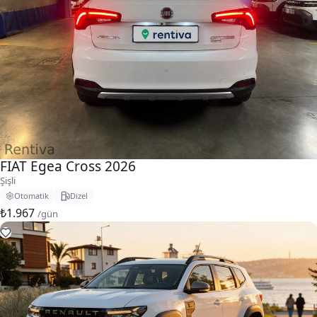
FIAT Egea Cross 2026
Şişli
Otomatik
Dizel
₺1.967
/gün