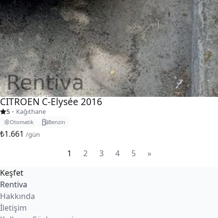
CITROEN C-Elysée 2016
5
•
Kağıthane
Otomatik
Benzin
₺1.661
/gün
1
2
3
4
5
»
Keşfet
Rentiva
Hakkında
İletişim