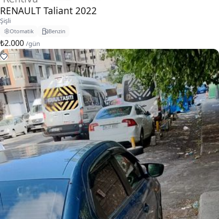
RENAULT Taliant 2022
Şişli
Otomatik
Benzin
₺2.000
/gün