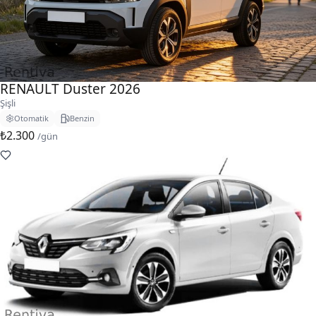
RENAULT Duster 2026
Şişli
Otomatik
Benzin
₺2.300
/gün