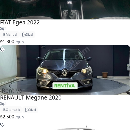
FIAT Egea 2022
Şişli
Manuel
Dizel
₺1.300
/gün
RENAULT Megane 2020
Şişli
Otomatik
Dizel
₺2.500
/gün