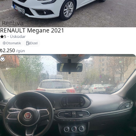
RENAULT Megane 2021
5
•
Üsküdar
Otomatik
Dizel
₺2.250
/gün