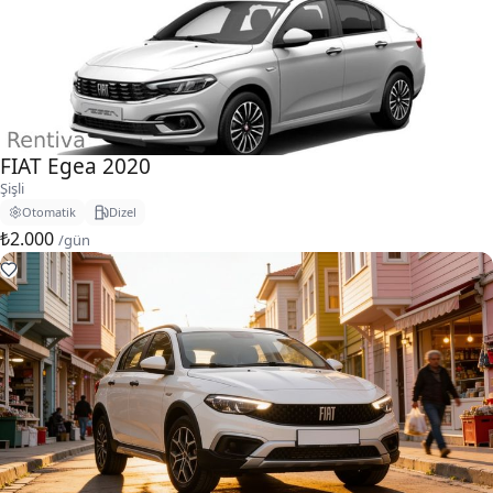
FIAT Egea 2020
Şişli
Otomatik
Dizel
₺2.000
/gün