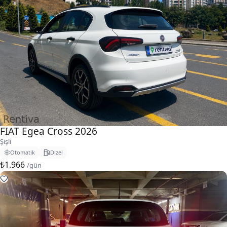
FIAT Egea Cross 2026
Şişli
Otomatik
Dizel
₺1.966
/gün