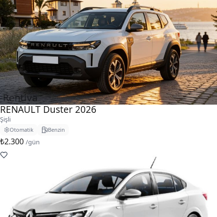
RENAULT Duster 2026
Şişli
Otomatik
Benzin
₺2.300
/gün