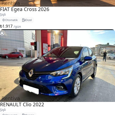
FIAT Egea Cross 2026
Şişli
Otomatik
Dizel
₺1.917
/gün
RENAULT Clio 2022
Şişli