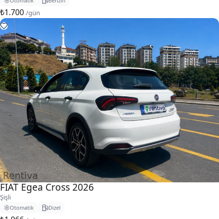
Otomatik
Benzin
₺1.700
/gün
FIAT Egea Cross 2026
Şişli
Otomatik
Dizel