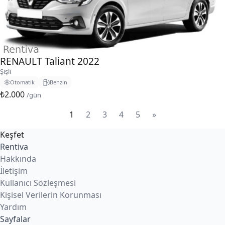
RENAULT Taliant 2022
Şişli
Otomatik
Benzin
₺2.000
/gün
1
2
3
4
5
»
Keşfet
Rentiva
Hakkında
İletişim
Kullanıcı Sözleşmesi
Kişisel Verilerin Korunması
Yardım
Sayfalar