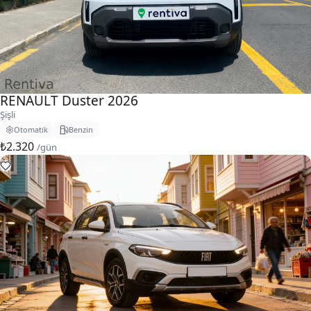
RENAULT Duster 2026
Şişli
Otomatik
Benzin
₺2.320
/gün