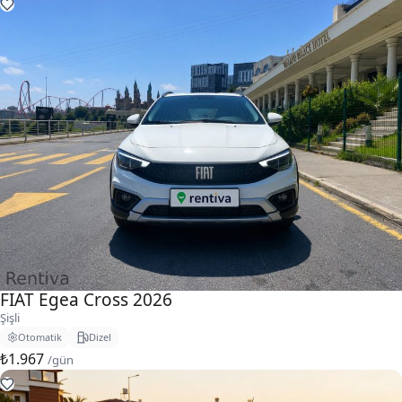
FIAT Egea Cross 2026
Şişli
Otomatik
Dizel
₺1.967
/gün