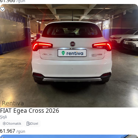
₺1.966
/gün
FIAT Egea Cross 2026
Şişli
Otomatik
Dizel
₺1.967
/gün