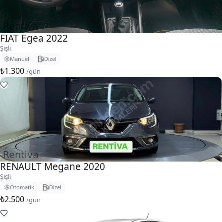
FIAT Egea 2022
Şişli
Manuel
Dizel
₺1.300
/gün
RENAULT Megane 2020
Şişli
Otomatik
Dizel
₺2.500
/gün