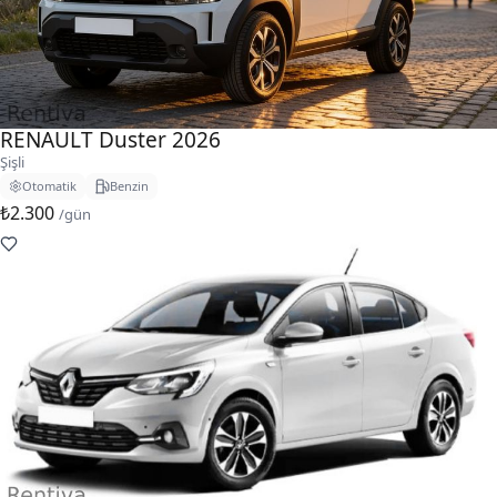
RENAULT Duster 2026
Şişli
Otomatik
Benzin
₺2.300
/gün