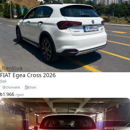
FIAT Egea Cross 2026
Şişli
Otomatik
Dizel
₺1.966
/gün