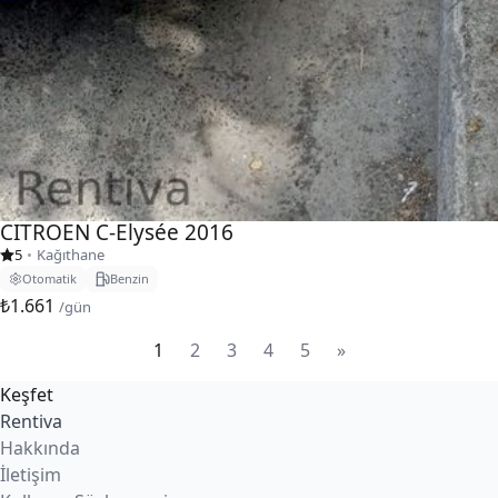
CITROEN C-Elysée 2016
5
•
Kağıthane
Otomatik
Benzin
₺1.661
/gün
1
2
3
4
5
»
Keşfet
Rentiva
Hakkında
İletişim