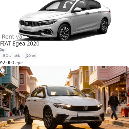
FIAT Egea 2020
Şişli
Otomatik
Dizel
₺2.000
/gün