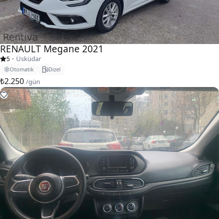
RENAULT Megane 2021
5
•
Üsküdar
Otomatik
Dizel
₺2.250
/gün