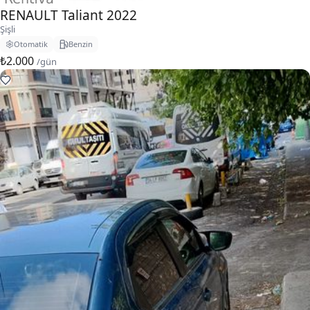
RENAULT Taliant 2022
Şişli
Otomatik
Benzin
₺2.000
/gün