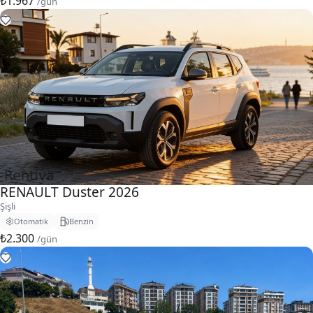
₺1.967
/gün
RENAULT Duster 2026
Şişli
Otomatik
Benzin
₺2.300
/gün