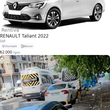
RENAULT Taliant 2022
Şişli
Otomatik
Benzin
₺2.000
/gün