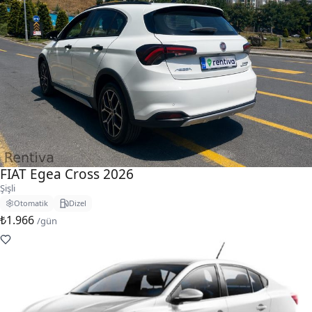
FIAT Egea Cross 2026
Şişli
Otomatik
Dizel
₺1.966
/gün