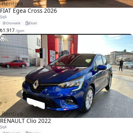
FIAT Egea Cross 2026
Şişli
Otomatik
Dizel
₺1.917
/gün
RENAULT Clio 2022
Şişli