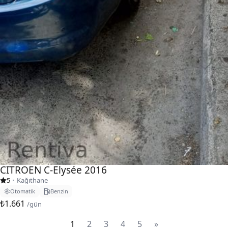
CITROEN C-Elysée 2016
5
•
Kağıthane
Otomatik
Benzin
₺1.661
/gün
1
2
3
4
5
»