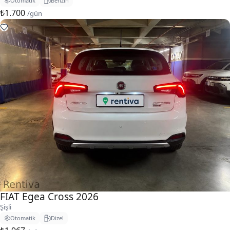
Otomatik
Benzin
₺1.700
/gün
FIAT Egea Cross 2026
Şişli
Otomatik
Dizel