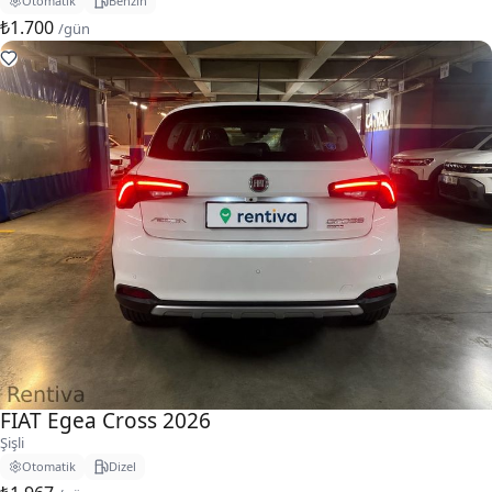
Otomatik
Benzin
₺1.700
/gün
FIAT Egea Cross 2026
Şişli
Otomatik
Dizel