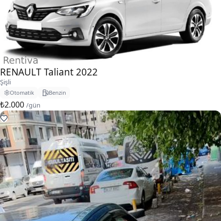
RENAULT Taliant 2022
Şişli
Otomatik
Benzin
₺2.000
/gün