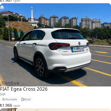
₺1.967
/gün
FIAT Egea Cross 2026
Şişli
Otomatik
Dizel
₺1.966
/gün