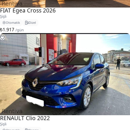
FIAT Egea Cross 2026
Şişli
Otomatik
Dizel
₺1.917
/gün
RENAULT Clio 2022
Şişli