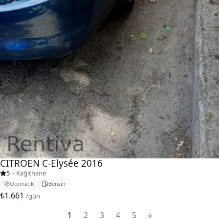
CITROEN C-Elysée 2016
5
•
Kağıthane
Otomatik
Benzin
₺1.661
/gün
1
2
3
4
5
»