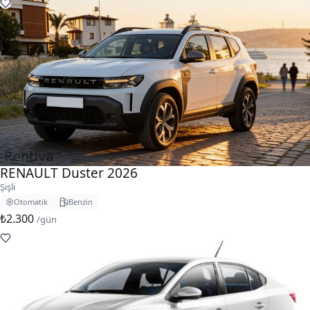
RENAULT Duster 2026
Şişli
Otomatik
Benzin
₺2.300
/gün