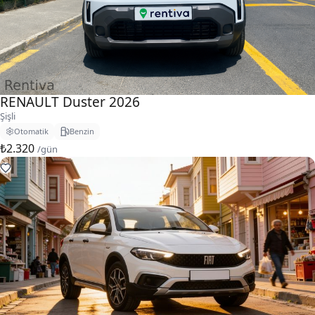
RENAULT Duster 2026
Şişli
Otomatik
Benzin
₺2.320
/gün