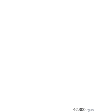
₺2.300
/gün