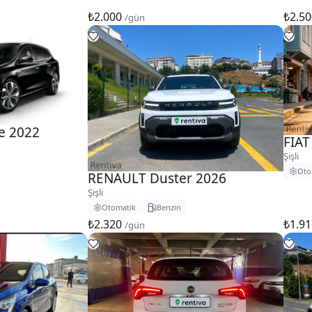
₺2.000
₺2.5
/gün
e 2022
FIAT
Şişli
Oto
RENAULT Duster 2026
Şişli
Otomatik
Benzin
₺2.320
₺1.9
/gün