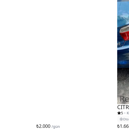
CITR
5
•
K
Oto
₺2.000
₺1.6
/gün