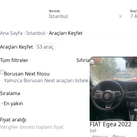
Nerede
Başl
7 
Ana Sayfa
İstanbul
Araçları Keşfet
Araçları Keşfet
53 araç
Tüm filtreler
Sıfırla
Borusan Next filosu
Yalnızca Borusan Next araçları listele.
Sıralama
Fiyat aralığı
FIAT Egea 2022
Vergiler öncesi toplam fiyat
Şişli
Manuel
Dizel