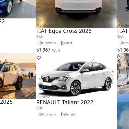
22
FIAT Egea Cross 2026
FIAT
Şişli
Şişli
Otomatik
Dizel
Oto
₺1.967
₺1.9
/gün
 2026
RENAULT Taliant 2022
Şişli
Otomatik
Benzin