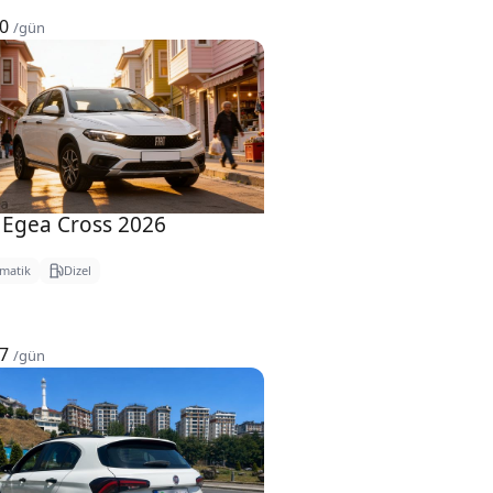
00
/gün
 Egea Cross 2026
matik
Dizel
17
/gün