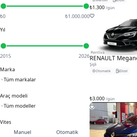
₺1.300
/gün
₺0
₺1.000.000
Yıl
2015
2026
RENAULT Megan
Şişli
Marka
Otomatik
Dizel
Araç modeli
₺3.000
/gün
Vites
Manuel
Otomatik