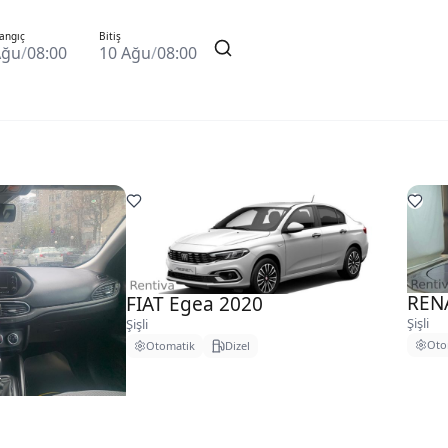
angıç
Bitiş
Ağu
/
08:00
10 Ağu
/
08:00
REN
FIAT Egea 2020
Şişli
Şişli
Oto
Otomatik
Dizel