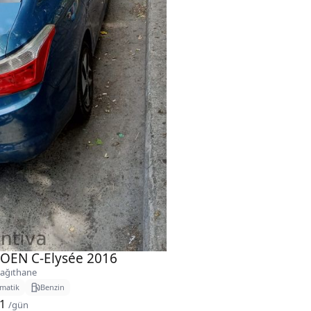
OEN C-Elysée 2016
ağıthane
matik
Benzin
61
/gün