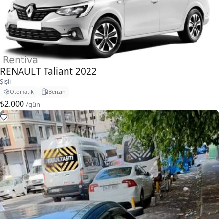
RENAULT Taliant 2022
Şişli
Otomatik
Benzin
₺2.000
/gün