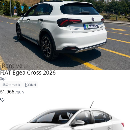
FIAT Egea Cross 2026
Şişli
Otomatik
Dizel
₺1.966
/gün