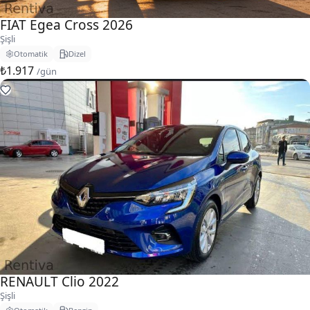
FIAT Egea Cross 2026
Şişli
Otomatik
Dizel
₺1.917
/gün
RENAULT Clio 2022
Şişli