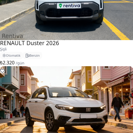
RENAULT Duster 2026
Şişli
Otomatik
Benzin
₺2.320
/gün