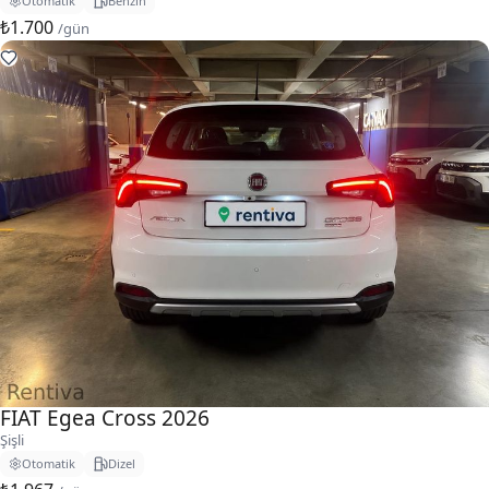
Otomatik
Benzin
₺1.700
/gün
FIAT Egea Cross 2026
Şişli
Otomatik
Dizel