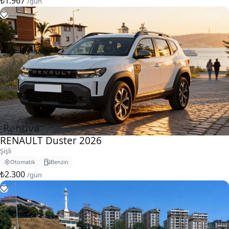
₺1.967
/gün
RENAULT Duster 2026
Şişli
Otomatik
Benzin
₺2.300
/gün