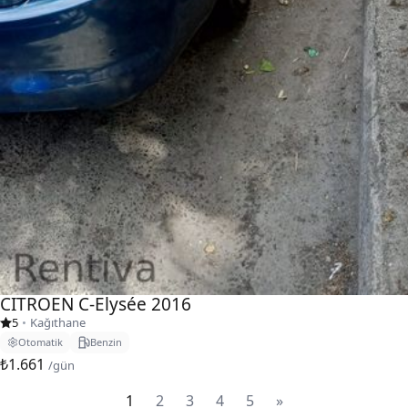
CITROEN C-Elysée 2016
5
•
Kağıthane
Otomatik
Benzin
₺1.661
/gün
1
2
3
4
5
»